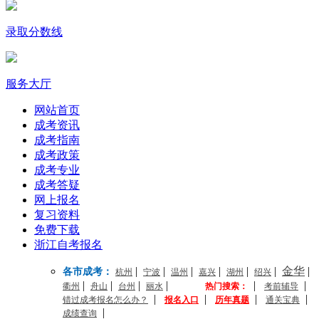
录取分数线
服务大厅
网站首页
成考资讯
成考指南
成考政策
成考专业
成考答疑
网上报名
复习资料
免费下载
浙江自考报名
|
|
|
|
|
|
金华
|
各市成考：
杭州
宁波
温州
嘉兴
湖州
绍兴
|
|
|
|
|
|
衢州
舟山
台州
丽水
热门搜索：
考前辅导
|
|
|
|
错过成考报名怎么办？
报名入口
历年真题
通关宝典
|
成绩查询