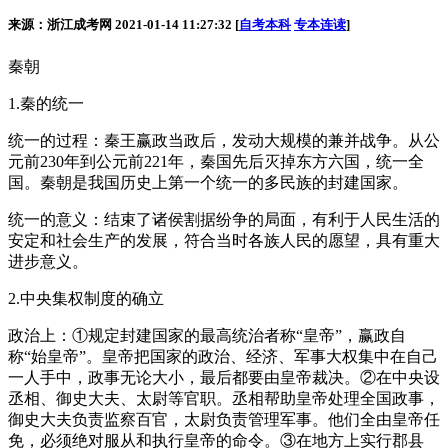
来源：浙江成考网 2021-01-14 11:27:32 [
自考本科
专本连读
]
秦朝
1.秦的统一
统一的过程：秦王赢政当政后，发动大规模的兼并战争。从公
元前230年到公元前221年，秦国先后灭掉东方六国，统一全
国。秦朝是我国历史上第一个统一的多民族的封建国家。
统一的意义：结束了诸侯割据纷争的局面，有利于人民生活的
安定和社会生产的发展，符合当时各族人民的愿望，具有重大
进步意义。
2.中央集权制度的确立
政治上：①规定封建国家的最高统治者称“皇帝”，赢政自
称“始皇帝”。皇帝把国家的政治、经济、军事大权集中在自己
一人手中，政事无论大小，最后都要由皇帝裁决。②在中央设
丞相、御史大夫、太尉等官职。丞相帮助皇帝处理全国政事，
御史大夫负责监察百官，太尉负责管理军事。他们全由皇帝任
免，必须绝对服从和执行皇帝的命令。③在地方上实行郡县