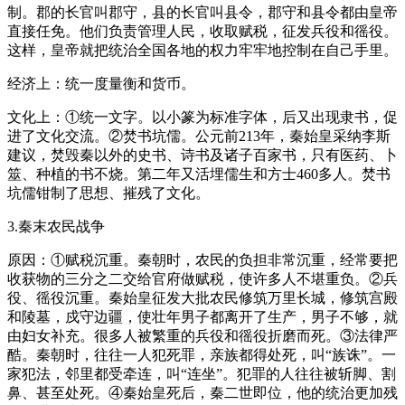
制。郡的长官叫郡守，县的长官叫县令，郡守和县令都由皇帝
直接任免。他们负责管理人民，收取赋税，征发兵役和徭役。
这样，皇帝就把统治全国各地的权力牢牢地控制在自己手里。
经济上：统一度量衡和货币。
文化上：①统一文字。以小篆为标准字体，后又出现隶书，促
进了文化交流。②焚书坑儒。公元前213年，秦始皇采纳李斯
建议，焚毁秦以外的史书、诗书及诸子百家书，只有医药、卜
筮、种植的书不烧。第二年又活埋儒生和方士460多人。焚书
坑儒钳制了思想、摧残了文化。
3.秦末农民战争
原因：①赋税沉重。秦朝时，农民的负担非常沉重，经常要把
收获物的三分之二交给官府做赋税，使许多人不堪重负。②兵
役、徭役沉重。秦始皇征发大批农民修筑万里长城，修筑宫殿
和陵墓，戍守边疆，使壮年男子都离开了生产，男子不够，就
由妇女补充。很多人被繁重的兵役和徭役折磨而死。③法律严
酷。秦朝时，往往一人犯死罪，亲族都得处死，叫“族诛”。一
家犯法，邻里都受牵连，叫“连坐”。犯罪的人往往被斩脚、割
鼻、甚至处死。④秦始皇死后，秦二世即位，他的统治更加残