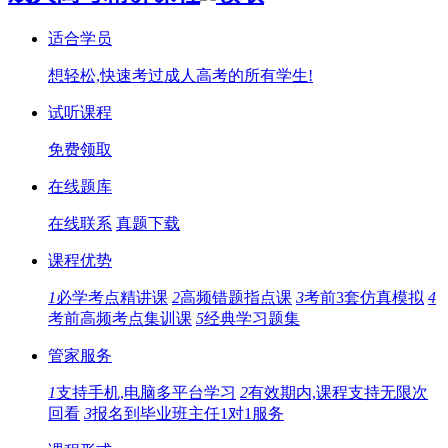
适合学员
想轻松,快速考过成人高考的所有学生!
试听课程
免费领取
在线题库
在线联系
真题下载
课程优势
1
必学考点精讲课
2
高频错题指点课
3
考前3套仿真模拟
4
考前高频考点集训课
5
经典学习题集
管家服务
1
支持手机,电脑多平台学习
2
有效期内,课程支持无限次
回看
3
报名到毕业班主任1对1服务